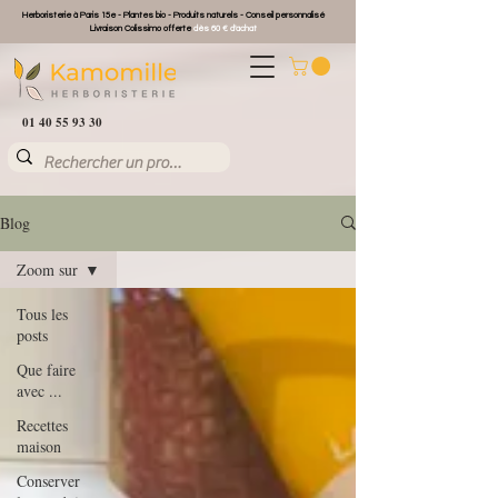
Herboristerie à Paris 15e - Plantes bio - Produits naturels - Conseil personnalisé
Livraison Colissimo offerte
dès 60 € d'achat
01 40 55 93 30
Blog
Zoom sur
Tous les
posts
Que faire
avec ...
Recettes
maison
Conserver