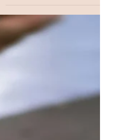
indispensables pour un été serein. Ma sélection est
volontairement axée sur des produits petits et légers
pour ne pas trop alourdir les bagages. Entrons dans le
vif du sujet avec les 6 thèmes les plus fréquents en été.
Mal des transports Les insectes Les coups de soleil Les
foulures et égratignures L'indigestion Les