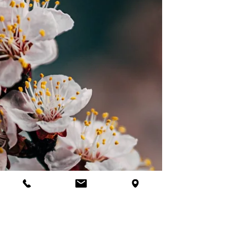
l’arôme du soir à l’histoire
d’une grande voyageuse
Découvrez les bienfaits de la verveine citronnée
(Aloysia citrodora), plante aromatique aux notes
fraîches et apaisantes. Idéale en tisane ou en cuisine, elle
facilite la digestion, réduit le stress et parfume
délicatement vos recettes. Originaire d’Amérique du
Sud, elle s’est installée en douceur dans nos
herboristeries et jardins. Une alliée naturelle, simple
mais pleine de caractère.