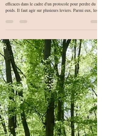
accompagner une perte de
poids ?
Sans parler de miracle, voici quelques plantes qui sont
efficaces dans le cadre d'un protocole pour perdre du
poids. Il faut agir sur plusieurs leviers. Parmi eux, les
plantes diurétiques comme le pissenlit, la Reine des
Prés. Mais encore les plantes anti-inflammatoires
comme la feuille de Cassissier. Découvrez comment
elles fonctionnent et comment les intégrer dans votre
routine.