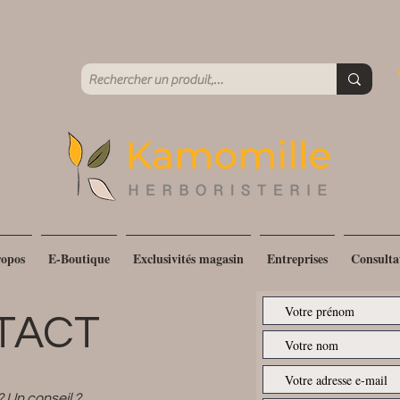
erie à Paris 15e - Plantes bio - Produits naturels - Conseil pe
Livraison Colissimo offerte
dès 60 € d'achat
opos
E-Boutique
Exclusivités magasin
Entreprises
Consulta
TACT
 Un conseil ?