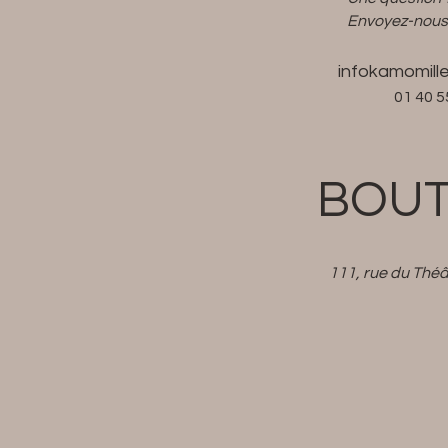
Envoyez-nous
infokamomill
01 40 5
BOUT
111, rue du Théâ