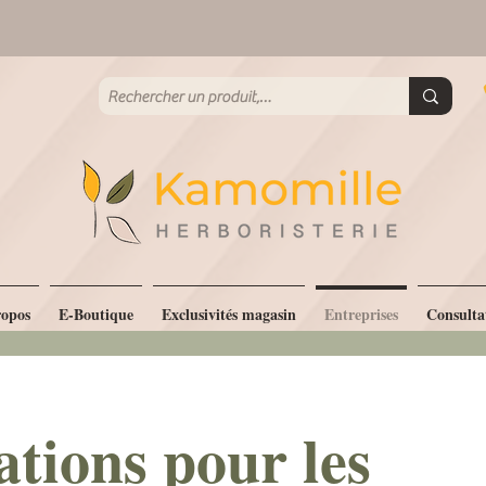
erie à Paris 15e - Plantes bio - Produits naturels - Conseil pe
Livraison Colissimo offerte
dès 60 € d'achat
opos
E-Boutique
Exclusivités magasin
Entreprises
Consulta
ations pour les