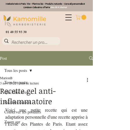
Herboristerie à Paris 15e - Plantes bio - Produits naturels - Conseil personnalisé
Livraison Colissimo offerte
dès 60 € d'achat
01 40 55 93 30
Post
Tous les posts
MarionB
Tous les posts
3 nov. 2022
3 min de lecture
Recette gel anti-
Que faire avec ...
inflammatoire
Recettes maison
Voici une petite recette qui est une 
Conserver les produits
adaptation personnelle d'une recette apprise à 
Zoom sur
l’Ecole des Plantes de Paris. Etant assez 