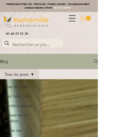
Herboristerie à Paris 15e - Plantes bio - Produits naturels - Conseil personnalisé
Livraison Colissimo offerte
dès 60 € d'achat
01 40 55 93 30
Blog
Tous les posts
Tous les posts
Que faire avec ...
Recettes maison
Conserver les
produits
Zoom sur