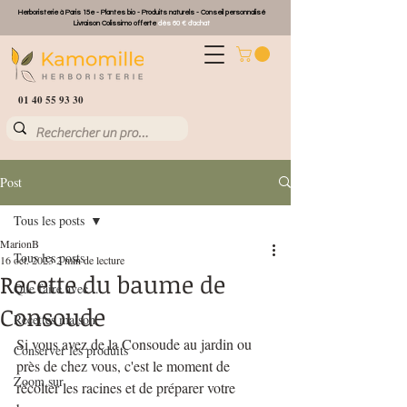
Herboristerie à Paris 15e - Plantes bio - Produits naturels - Conseil personnalisé
Livraison Colissimo offerte
dès 60 € d'achat
01 40 55 93 30
Post
Tous les posts
MarionB
Tous les posts
16 oct. 2023
2 min de lecture
Recette du baume de
Que faire avec ...
Consoude
Recettes maison
Si vous avez de la Consoude au jardin ou 
Conserver les produits
près de chez vous, c'est le moment de 
Zoom sur
récolter les racines et de préparer votre 