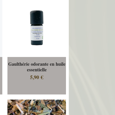
Gaulthérie odorante en huile
Aperçu rapide
essentielle
Prix
5,90 €