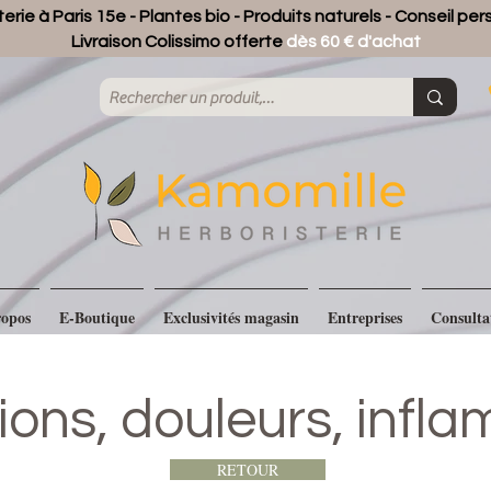
erie à Paris 15e - Plantes bio - Produits naturels - Conseil pe
Livraison Colissimo offerte
dès 60 € d'achat
opos
E-Boutique
Exclusivités magasin
Entreprises
Consulta
tions, douleurs, infl
RETOUR