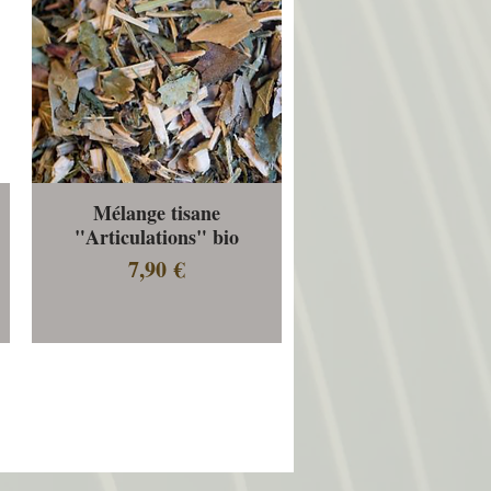
Mélange tisane
Aperçu rapide
"Articulations" bio
Prix
7,90 €