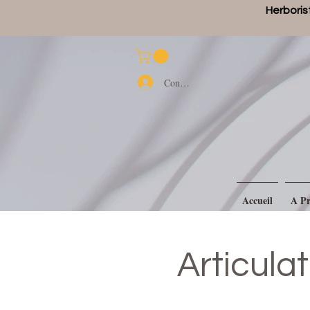
Herborist
Connexion
Accueil
A Pr
Articula