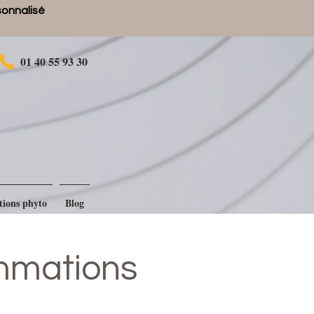
rsonnalisé
01 40 55 93 30
tions phyto
Blog
ammations