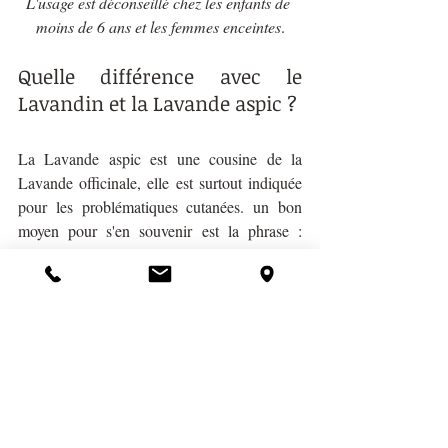
L'usage est déconseillé chez les enfants de 
moins de 6 ans et les femmes enceintes
.
Quelle différence avec le 
Lavandin et la Lavande aspic ?
La Lavande aspic est une cousine de la 
Lavande officinale, elle est surtout indiquée 
pour les problématiques cutanées. un bon 
moyen pour s'en souvenir est la phrase : 
"
quand ça pique, Lavande aspic
". Elle sera 
donc à privilégier en cas de piqûres 
d'insectes, méduses ou inflammations 
diverses (eczéma).
Quant au Lavandin, c'est un hybride issu du 
croisement de Lavande vraie et de la 
Lavande aspic, qui a été créé pour des 
questions de rentabilité, de résistance au gel 