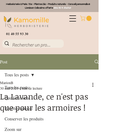
Herboristerie à Paris 15e - Plantes bio - Produits naturels - Conseil personnalisé
Livraison Colissimo offerte
dès 60 € d'achat
01 40 55 93 30
Post
Tous les posts
MarionB
Tous les posts
30 mai 2024
4 min de lecture
La Lavande, ce n'est pas
Que faire avec ...
que pour les armoires !
Recettes maison
Conserver les produits
Zoom sur