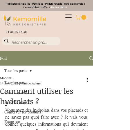
Herboristerie à Paris 15e - Plantes bio - Produits naturels - Conseil personnalisé
Livraison Colissimo offerte
dès 60 € d'achat
01 40 55 93 30
Post
Tous les posts
MarionB
Tous les posts
14 nov. 2022
4 min de lecture
Comment utiliser les
Que faire avec ...
hydrolats ?
Recettes maison
Vous avez des hydrolats dans vos placards et 
Conserver les produits
ne savez pas quoi faire avec ? Je vais vous 
Zoom sur
donner quelques informations qui devraient 