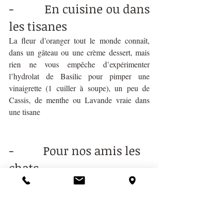
-          En cuisine ou dans 
les tisanes
La fleur d’oranger tout le monde connaît, 
dans un gâteau ou une crème dessert, mais 
rien ne vous empêche d’expérimenter 
l’hydrolat de Basilic pour pimper une 
vinaigrette (1 cuiller à soupe), un peu de 
Cassis, de menthe ou Lavande vraie dans 
une tisane
-          Pour nos amis les 
chats 
Ces derniers sont très sensibles aux huiles 
essentielles (contrairement aux chiens moins 
sensibles) donc prudence lorsque vous les 
manipulez. Evitez de les diffuser en leur 