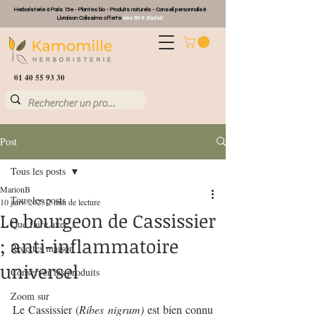
Herboristerie à Paris 15e - Plantes bio - Produits naturels - Conseil personnalisé
Livraison Colissimo offerte
dès 60 € d'achat
01 40 55 93 30
Post
Tous les posts
MarionB
Tous les posts
10 janv. 2023
2 min de lecture
Le bourgeon de Cassissier
Que faire avec ...
; anti-inflammatoire
Recettes maison
universel
Conserver les produits
Zoom sur
Le Cassissier (
Ribes nigrum) 
est bien connu 