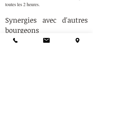
toutes les 2 heures.
Synergies avec d'autres 
bourgeons
D’autres synergies sont possibles en fonction 
des cas de figure, on pourra l’associer par 
exemple : 
Avec le Frêne et le Bouleau en cas d’arthrose 
ou arthrite. 
Avec l’Églantier,  pour stimuler l’immunité.
Avec le 
Tilleul
 ou le Figuier en cas de 
troubles de l’humeur (après un burn-out ou 
une dépression).