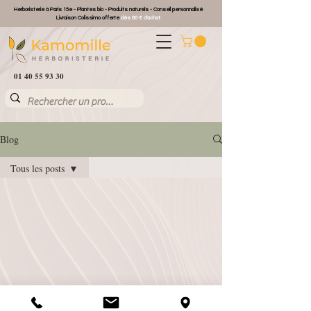
Herboristerie à Paris 15e - Plantes bio - Produits naturels - Conseil personnalisé
Livraison Colissimo offerte
dès 60 € d'achat
01 40 55 93 30
Blog
Tous les posts
Tous les posts
Que faire avec ...
Recettes maison
Conserver les
produits
Zoom sur