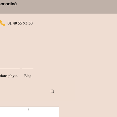
rsonnalisé
01 40 55 93 30
tions phyto
Blog