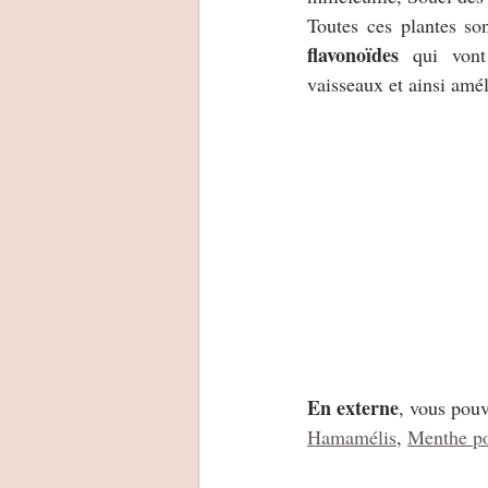
Toutes ces plantes so
flavonoïdes
 qui vont 
vaisseaux et ainsi amél
En externe
, vous pouv
Hamamélis
, 
Menthe po