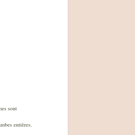
mes sont 
jambes entières.