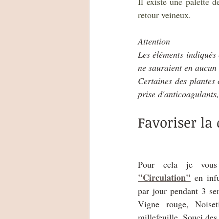
Il existe une palette 
retour veineux.
Attention
Les éléments indiqués c
ne sauraient en aucun 
Certaines des plantes c
prise d'anticoagulants
Favoriser la
Pour cela je vou
"Circulation"
 en inf
par jour pendant 3 se
Vigne rouge, Noisetie
millefeuille, Souci des