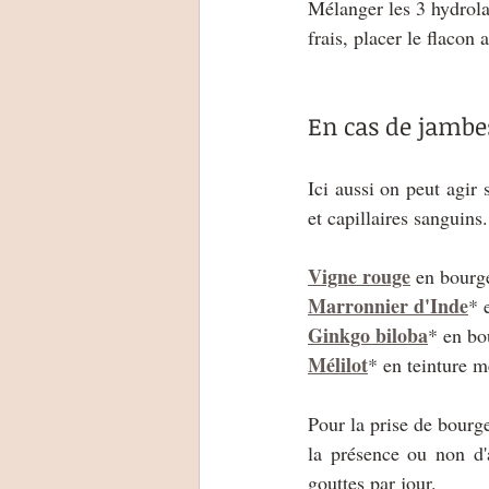
Mélanger les 3 hydrolat
frais, placer le flacon 
En cas de jambe
Ici aussi on peut agir 
et capillaires sanguins
Vigne rouge
 en bourg
Marronnier d'Inde
* 
Ginkgo biloba
* en bo
Mélilot
* en teinture m
Pour la prise de bourge
la présence ou non d'
gouttes par jour.