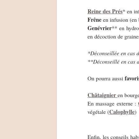
Reine des Prés
* en in
Frêne
 en infusion (en
Genévrier
** en hydrol
en décoction de graine
*Déconseillée en cas d'
**Déconseillé en cas d
favor
On pourra aussi 
Châtaignier 
en bourg
En massage externe : 
Calophylle
végétale (
)
Enfin, les conseils hab