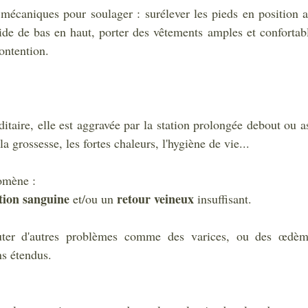
mécaniques pour soulager : surélever les pieds en position as
ide de bas en haut, porter des vêtements amples et confortable
ontention.
itaire, elle est aggravée par la station prolongée debout ou ass
a grossesse, les fortes chaleurs, l'hygiène de vie...
omène : 
tion sanguine
retour veineux
 et/ou un 
 insuffisant. 
outer d'autres problèmes comme des varices, ou des œdè
ns étendus.