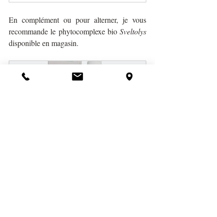
En complément ou pour alterner, je vous 
recommande le phytocomplexe bio 
Sveltolys 
disponible en magasin. 
Complexe de plantes bio 
"Sveltolys"
€23.90
Acheter
Composition : 
Elixir fermenté de cassis bio 
(Ribes nigrum), Eau de source peu minéralisée, 