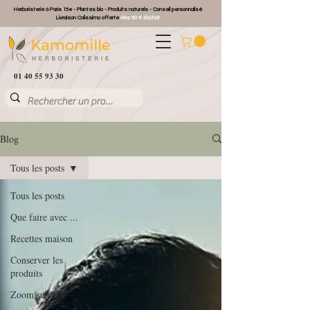
Herboristerie à Paris 15e - Plantes bio - Produits naturels - Conseil personnalisé
Livraison Colissimo offerte
dès 60 € d'achat
01 40 55 93 30
Blog
Tous les posts
Tous les posts
Que faire avec ...
Recettes maison
Conserver les
produits
Zoom sur