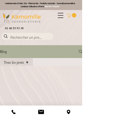
Herboristerie à Paris 15e - Plantes bio - Produits naturels - Conseil personnalisé
Livraison Colissimo offerte
dès 60 € d'achat
01 40 55 93 30
Blog
Tous les posts
Tous les posts
Que faire avec ...
Recettes maison
Conserver les
produits
Zoom sur