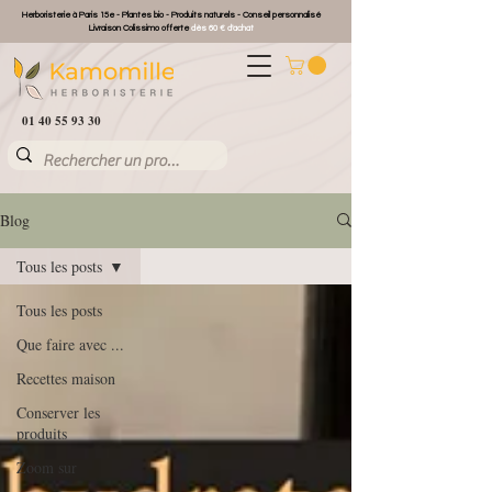
Herboristerie à Paris 15e - Plantes bio - Produits naturels - Conseil personnalisé
Livraison Colissimo offerte
dès 60 € d'achat
01 40 55 93 30
Blog
Tous les posts
Tous les posts
Que faire avec ...
Recettes maison
Conserver les
produits
Zoom sur