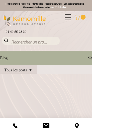
Herboristerie à Paris 15e - Plantes bio - Produits naturels - Conseil personnalisé
Livraison Colissimo offerte
dès 60 € d'achat
01 40 55 93 30
Blog
Tous les posts
Tous les posts
Que faire avec ...
Recettes maison
Conserver les
produits
Zoom sur