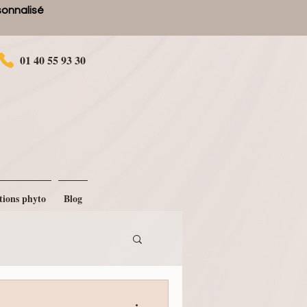
rsonnalisé
01 40 55 93 30
tions phyto
Blog