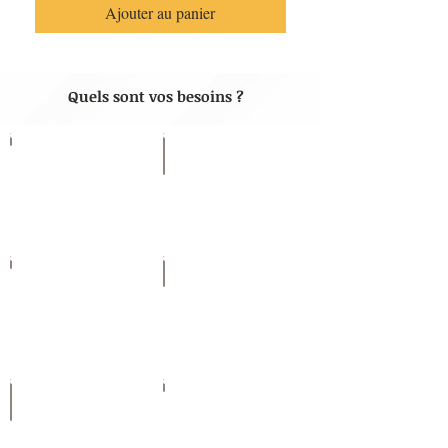
Ajouter au panier
Quels sont vos besoins ?
Stress Sommeil
Bien-être
Immunité
Articulations
Nez Gorge
Digestion