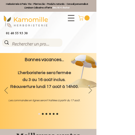
Herboristerie à Paris 15e - Plantes bio - Produits naturels - Conseil personnalisé
Livraison Colissimo offerte
dès 60 € d'achat
01 40 55 93 30
Bonnes vacances...
L'herboristerie sera fermée
du 3 au 16 août inclus.
Réouverture lundi 17 août à 14h00.
Les commandes en lignes seront traitées à partir du 17 août.