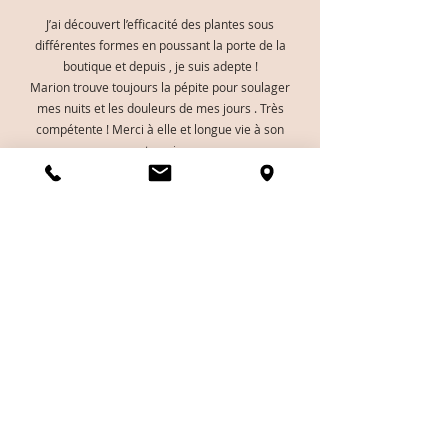
J’ai découvert l’efficacité des plantes sous
différentes formes en poussant la porte de la
boutique et depuis , je suis adepte !
Marion trouve toujours la pépite pour soulager
mes nuits et les douleurs de mes jours . Très
compétente ! Merci à elle et longue vie à son
entreprise
Paiement sécurisé