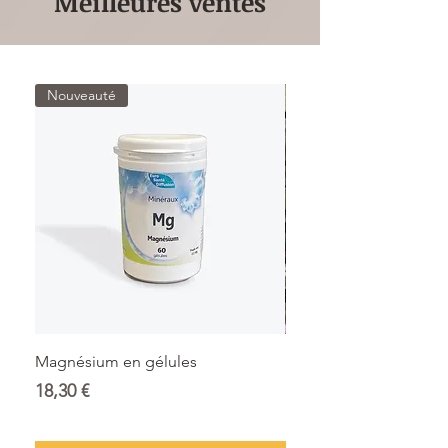
Meilleures ventes
Nouveauté
Magnésium en gélules
Mélange tisane "Nuit p
Prix
Prix
18,30 €
15,00 €