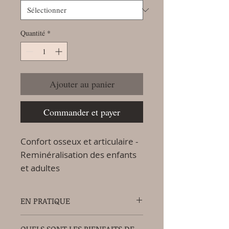
Quantité
*
Ajouter au panier
Commander et payer
Confort osseux et articulaire -
Reminéralisation des enfants
et adultes
EN PRATIQUE
silice végétale organique bio
La
est un