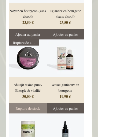
Noyer en bourgeon (sans
Eglantier en bourgeon
alcool)
(sans alcool)
Prix
Prix
23,50 €
23,50 €
Ajouter au panier
Ajouter au panier
Rupture de stock
Shilajit résine pure-
Aulne glutineux en
Energie & vitalité
bourgeon
Prix
Prix
30,00 €
19,90 €
Rupture de stock
Ajouter au panier