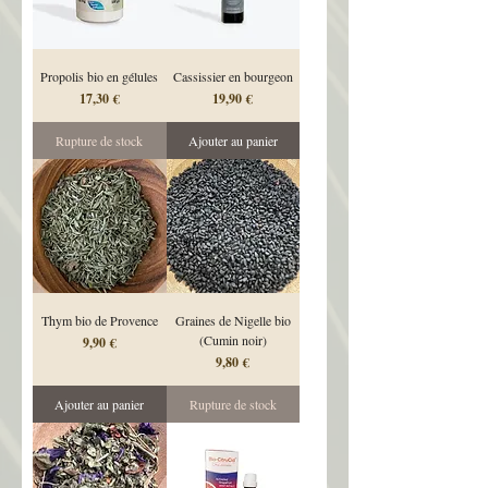
Propolis bio en gélules
Cassissier en bourgeon
Prix
Prix
17,30 €
19,90 €
Rupture de stock
Ajouter au panier
Thym bio de Provence
Graines de Nigelle bio
(Cumin noir)
Prix
9,90 €
Prix
9,80 €
Ajouter au panier
Rupture de stock