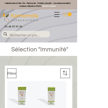
Herboristerie à Paris 15e - Plantes bio - Produits naturels - Conseil personnalisé
Livraison Colissimo offerte
dès 60 € d'achat
01 40 55 93 30
Sélection "Immunité"
Filtrer