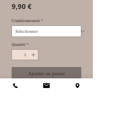
Prix
9,90 €
Conditionnement
*
Quantité
*
Ajouter au panier
Commander et payer
Immunité - Antiviral -
Aromatique