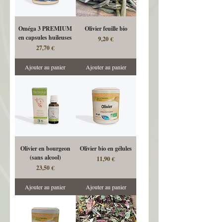
Oméga 3 PREMIUM
Olivier feuille bio
en capsules huileuses
Prix
9,20 €
Prix
27,70 €
Ajouter au panier
Ajouter au panier
Olivier en bourgeon
Olivier bio en gélules
(sans alcool)
Prix
11,90 €
Prix
23,50 €
Ajouter au panier
Ajouter au panier