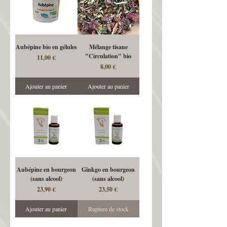
Aubépine bio en gélules
Mélange tisane
"Circulation" bio
Prix
11,00 €
Prix
8,00 €
Ajouter au panier
Ajouter au panier
Aubépine en bourgeon
Ginkgo en bourgeon
(sans alcool)
(sans alcool)
Prix
Prix
23,90 €
23,50 €
Ajouter au panier
Rupture de stock