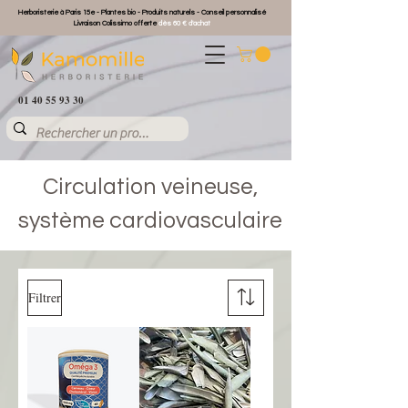
Herboristerie à Paris 15e - Plantes bio - Produits naturels - Conseil personnalisé
Livraison Colissimo offerte
dès 60 € d'achat
01 40 55 93 30
Circulation veineuse,
système cardiovasculaire
Filtrer