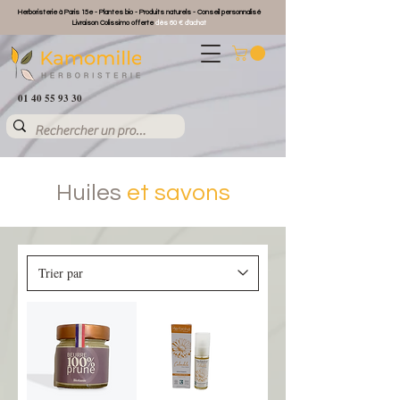
Herboristerie à Paris 15e - Plantes bio - Produits naturels - Conseil personnalisé
Livraison Colissimo offerte
dès 60 € d'achat
01 40 55 93 30
Huiles
et savons