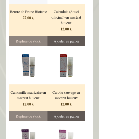
Beurre de Prune Biotanie
Calendula (Souci
officinal) en macérat
Prix
27,00 €
huileux
Prix
12,00 €
Rupture de stock
Ajouter au panier
Camomille matricaire en
Carotte sauvage en
macérat huileux
macérat huileux
Prix
Prix
12,00 €
12,00 €
Rupture de stock
Ajouter au panier