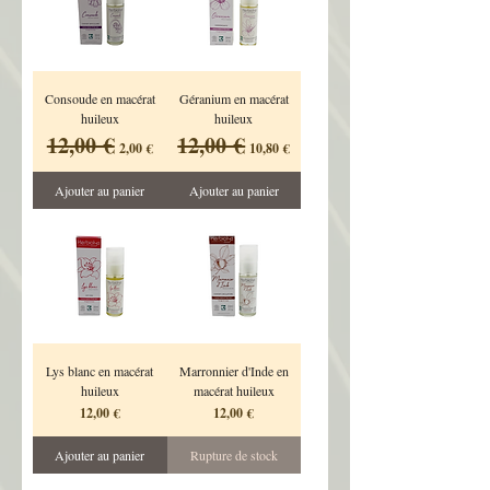
Consoude en macérat
Géranium en macérat
huileux
huileux
12,00 €
12,00 €
Prix original
Prix promotionnel
Prix original
Prix promotionnel
2,00 €
10,80 €
Ajouter au panier
Ajouter au panier
Lys blanc en macérat
Marronnier d'Inde en
huileux
macérat huileux
Prix
Prix
12,00 €
12,00 €
Ajouter au panier
Rupture de stock