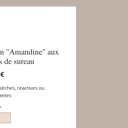
n "Amandine" aux
rs de sureau
Prix
 €
sèches, réactives ou
rantes
*