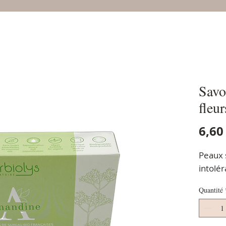
Savo
fleu
6,60
Peaux 
intolé
Quantité