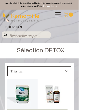
Herboristerie à Paris 15e - Plantes bio - Produits naturels - Conseil personnalisé
Livraison Colissimo offerte
dès 60 € d'achat
01 40 55 93 30
Sélection DETOX