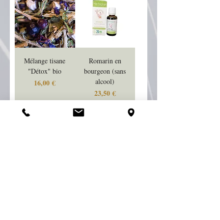
Mélange tisane
Romarin en
"Détox" bio
bourgeon (sans
alcool)
Prix
16,00 €
Prix
23,50 €
Ajouter au
Ajouter au
panier
panier
Desmodium en
Pissenlit bio en
gélules
gélules