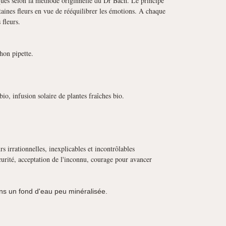
iqués selon la méthode originnelle du Dr Bach. Le principe
rtaines fleurs en vue de rééquilibrer les émotions. A chaque
fleurs.
hon pipette.
o, infusion solaire de plantes fraîches bio.
s irrationnelles, inexplicables et incontrôlables
curité, acceptation de l'inconnu, courage pour avancer
dans un fond d'eau peu minéralisée.