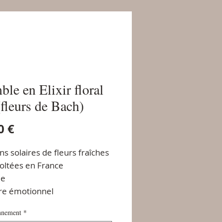
ble en Elixir floral
(fleurs de Bach)
Prix
0 €
ns solaires de fleurs fraîches
coltées en France
le
bre émotionnel
nnement
*