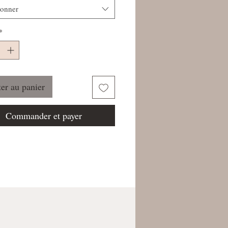
ionner
*
er au panier
Commander et payer