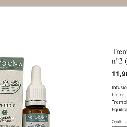
Trem
n°2 
11,9
Infusio
bio ré
Tremb
Equili
Conditio