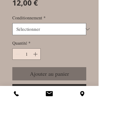
Prix
12,00 €
Conditionnement
*
Quantité
*
Ajouter au panier
Commander et payer
Le bourgeon de Pin sylvestre
est utilisé pour le confort des
voies respiratoires. Se prépare
en tisane ou en sirop