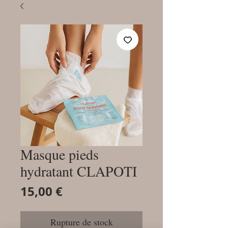
Masque pieds
hydratant CLAPOTI
Prix
15,00 €
Rupture de stock