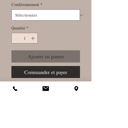
Conditionnement
*
Quantité
*
Ajouter au panier
Commander et payer
Décongestionnant -
Circulatoire
En pratique