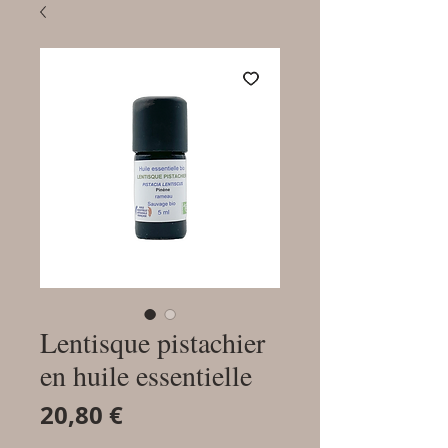
Lentisque pistachier
en huile essentielle
Prix
20,80 €