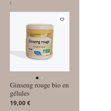
Ginseng rouge bio en
gélules
Prix
19,00 €