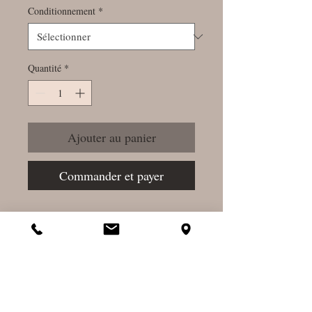
Conditionnement
*
Quantité
*
Ajouter au panier
Commander et payer
Tonique digestif -
aphrodisiaque