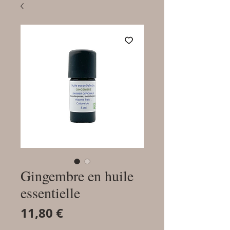
Gingembre en huile
essentielle
Prix
11,80 €