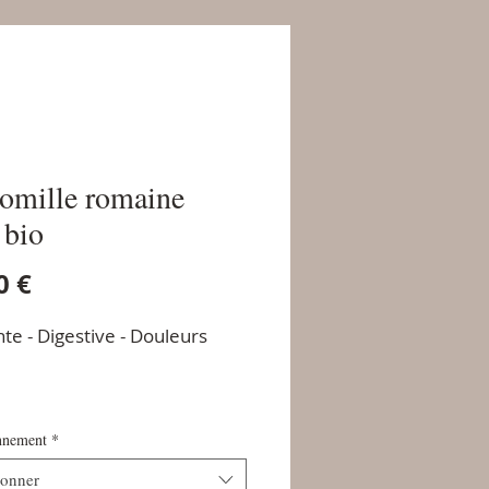
mille romaine
 bio
Prix
0 €
te - Digestive - Douleurs
nnement
*
ionner