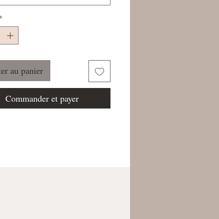
*
er au panier
Commander et payer