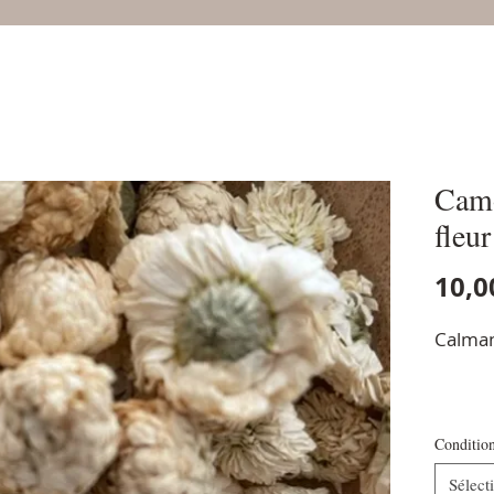
Camo
fleur
10,0
Calman
Conditio
Sélect