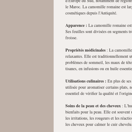
d'Europe du Sud, notamment de régions 
le Maroc. La camomille romaine est larg
cosmétiques depuis l'Antiquité.
Apparence :
La camomille romaine est u
Ses feuilles sont divisées en segments t
froisse.
Propriétés médicinales
: La camomille 
relaxantes. Elle est traditionnellement ut
problèmes de sommeil, les maux de tête e
tisanes, en infusions ou en huile essentie
Utilisations culinaires :
En plus de ses 
utilisée pour aromatiser certains plats, 
essentiel de vérifier la qualité et l'origin
Soins de la peau et des cheveux
: L'hu
bienfaits pour la peau. Elle est souvent 
les irritations, les rougeurs et les réact
les cheveux pour calmer le cuir chevelu