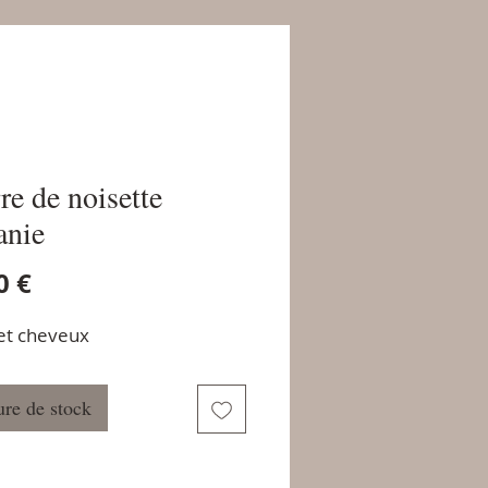
re de noisette
anie
Prix
0 €
et cheveux
re de stock