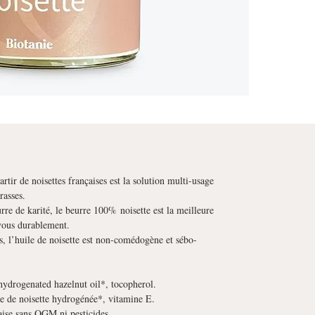
rtir de noisettes françaises est la solution multi-usage
rasses.
re de karité, le beurre 100% noisette est la meilleure
 vous durablement.
s, l’huile de noisette est non-comédogène et sébo-
hydrogenated hazelnut oil*, tocopherol.
le de noisette hydrogénée*, vitamine E.
çaise sans OGM ni pesticides.