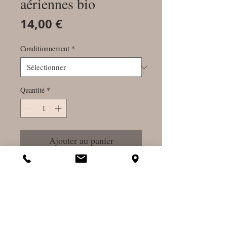
aériennes bio
Prix
14,00 €
Conditionnement
*
Quantité
*
Ajouter au panier
Commander et payer
Equilibre féminin - Digestion