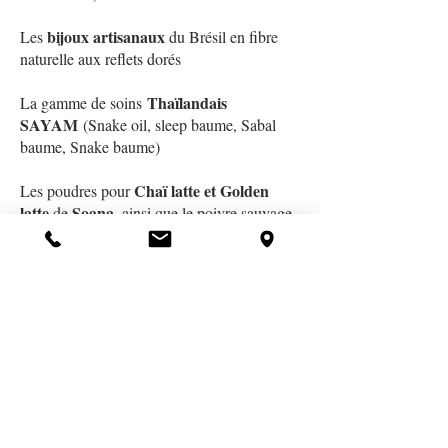
bijoux artisanaux
Les
du Brésil en fibre
naturelle aux reflets dorés
Thaïlandais
La gamme de soins
SAYAM
(Snake oil, sleep baume, Sabal
baume, Snake baume)
Chaï latte et Golden
Les poudres pour
latte
Soana
de
, ainsi que le poivre sauvage
de Madagascar
...