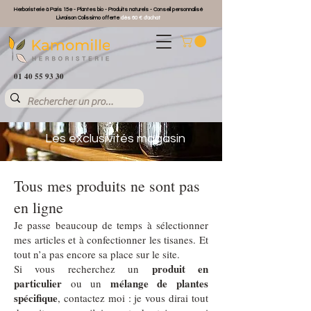
Herboristerie à Paris 15e - Plantes bio - Produits naturels - Conseil personnalisé
Livraison Colissimo offerte
dès 60 € d'achat
01 40 55 93 30
Les exclusivités magasin
Tous mes produits ne sont pas
en ligne
Je passe beaucoup de temps à sélectionner
mes articles et à confectionner les tisanes. Et
tout n’a pas encore sa place sur le site.
produit en
Si vous recherchez un
particulier
mélange de plantes
ou un
spécifique
, contactez moi : je vous dirai tout