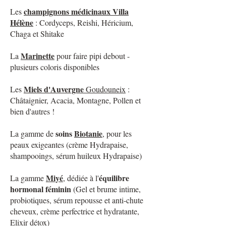
champignons médicinaux Villa
Les
Hélène
: Cordyceps, Reishi, Héricium,
Chaga et Shitake
Marinette
La
pour faire pipi debout -
plusieurs coloris disponibles
Miels d'Auvergne
Les
Goudouneix
:
Châtaignier, Acacia, Montagne, Pollen et
bien d'autres !
soins
Biotanie
La gamme de
, pour les
peaux exigeantes (crème Hydrapaise,
shampooings, sérum huileux Hydrapaise)
Miyé
équilibre
La gamme
, dédiée à l'
hormonal féminin
(Gel et brume intime,
probiotiques, sérum repousse et anti-chute
cheveux, crème perfectrice et hydratante,
Elixir détox)