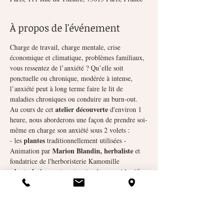
À propos de l'événement
Charge de travail, charge mentale, crise 
économique et climatique, problèmes familiaux, 
vous ressentez de l’anxiété ? Qu’elle soit 
ponctuelle ou chronique, modérée à intense, 
l’anxiété peut à long terme faire le lit de 
maladies chroniques ou conduire au burn-out.
atelier découverte
Au cours de cet 
 d'environ 1 
heure, nous aborderons une façon de prendre soi-
même en charge son anxiété sous 2 volets :
plantes
- les 
 traditionnellement utilisées - 
Marion Blandin, herbaliste
Animation par 
 et 
fondatrice de l'herboristerie Kamomille
- les techniques et gestes
 simples pour identifier 
les points d’énergie à stimuler - Animation par 
Bénédicte Levassort et François Alquier, 
certifiés en Jin Shin Jyutsu
*.
La réservation est obligatoire depuis le site ou 