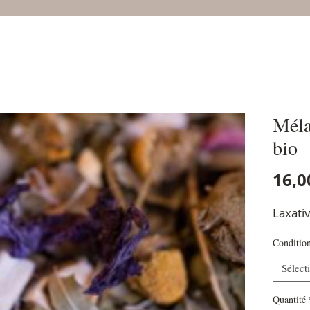
Méla
bio
16,0
Laxati
Conditio
Sélect
Quantité