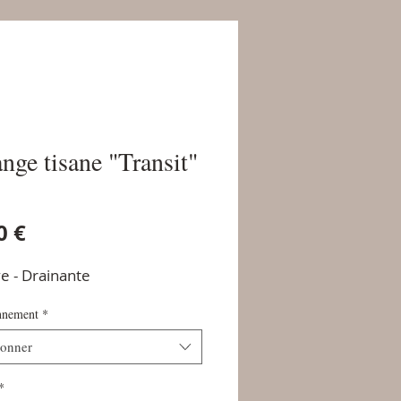
nge tisane "Transit"
Prix
0 €
ve - Drainante
nnement
*
ionner
*