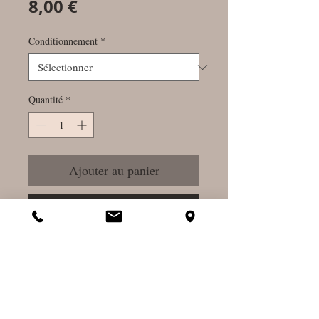
Prix
8,00 €
Conditionnement
*
Quantité
*
Ajouter au panier
Commander et payer
Circulation veineuse - Jambes
lourdes