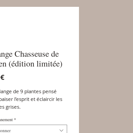
nge Chasseuse de
en (édition limitée)
Prix
 €
ange de 9 plantes pensé
aiser l’esprit et éclaircir les
es grises.
nnement
*
ionner