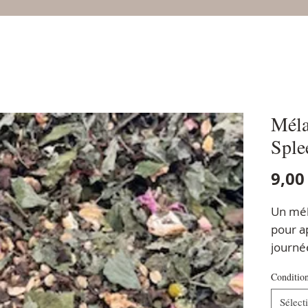
Méla
Sple
9,00
Un mél
pour ap
journé
Conditio
Sélect