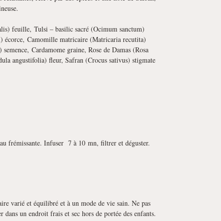
ineuse.
alis) feuille, Tulsi – basilic sacré (Ocimum sanctum)
) écorce, Camomille matricaire (Matricaria recutita)
ca) semence, Cardamome graine, Rose de Damas (Rosa
a angustifolia) fleur, Safran (Crocus sativus) stigmate
eau frémissante. Infuser 7 à 10 mn, filtrer et déguster.
ire varié et équilibré et à un mode de vie sain. Ne pas
r dans un endroit frais et sec hors de portée des enfants.