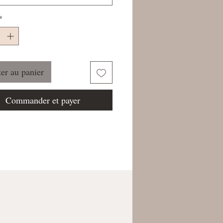
*
er au panier
Commander et payer