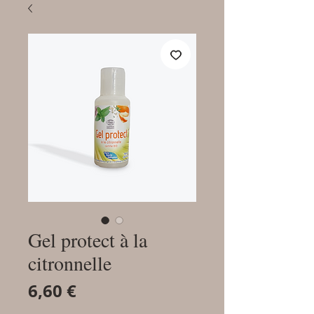
Gel protect à la
citronnelle
Prix
6,60 €