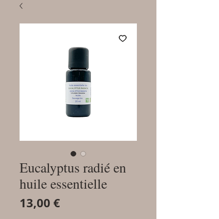
Eucalyptus radié en
huile essentielle
Prix
13,00 €