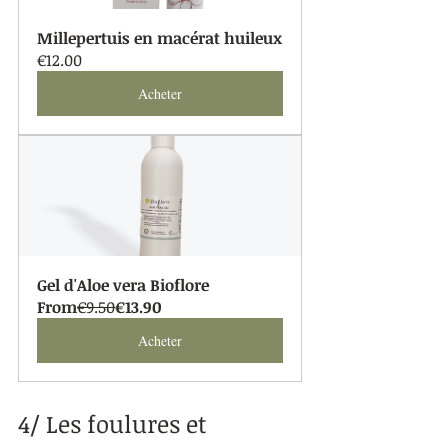
Millepertuis en macérat huileux
€12.00
Acheter
Gel d'Aloe vera Bioflore
From
€9.50
€13.90
Acheter
4/ Les foulures et 