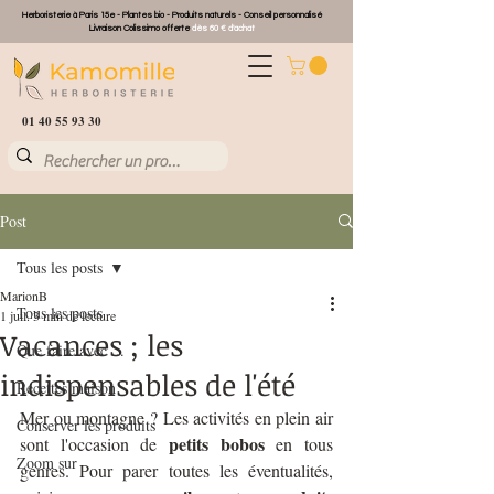
Herboristerie à Paris 15e - Plantes bio - Produits naturels - Conseil personnalisé
Livraison Colissimo offerte
dès 60 € d'achat
01 40 55 93 30
Post
Tous les posts
MarionB
Tous les posts
1 juil.
3 min de lecture
Vacances ; les
Que faire avec ...
indispensables de l'été
Recettes maison
Mer ou montagne ? Les activités en plein air 
Conserver les produits
petits bobos 
sont l'occasion de 
en tous 
Zoom sur
genres. Pour parer toutes les éventualités, 