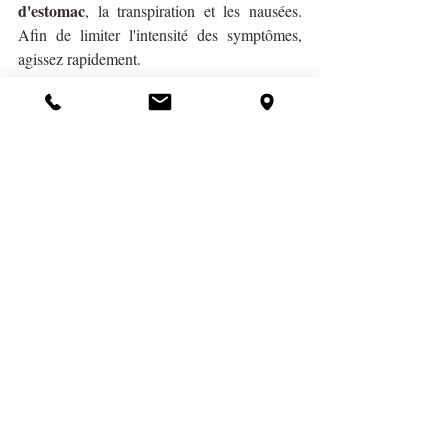
d'estomac
, la transpiration et les nausées. 
Afin de limiter l'intensité des symptômes, 
agissez rapidement.
Charbon végétal
 en poudre ou en gélules. 
Le charbon va absorber les toxines et les 
ballonnements. 
Bon à savoir
 : on peut le 
donner en poudre aux enfants et aussi aux 
animaux de compagnie.
clous de Girofle
Quelques 
 à faire en 
décoction (2 à 3 fois par jour), ou à défaut de 
Cannelle de Ceylan
la 
. Ces 2 épices ont des 
propriétés antibactériennes et peuvent limiter 
les dégâts.