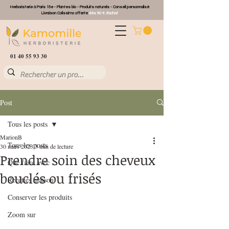
Herboristerie à Paris 15e - Plantes bio - Produits naturels - Conseil personnalisé
Livraison Colissimo offerte
dès 60 € d'achat
01 40 55 93 30
Post
Tous les posts
MarionB
Tous les posts
30 mars 2023
3 min de lecture
Prendre soin des cheveux
Que faire avec ...
bouclés ou frisés
Recettes maison
Conserver les produits
Zoom sur