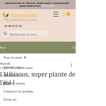
Herboristerie à Paris 15e - Plantes bio - Produits naturels - Conseil personnalisé
Livraison Colissimo offerte
dès 60 € d'achat
01 40 55 93 30
Post
Tous les posts
MarionB
Tous les posts
22 juin 2024
3 min de lecture
L'Hibiscus, super plante de
Que faire avec ...
l'été !
Recettes maison
Conserver les produits
Zoom sur