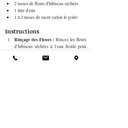
2 tasses de fleurs d'hibiscus séchées
1 litre d'eau
1 à 2 tasses de sucre (selon le goût)
Instructions
Rinçage des Fleurs :
 Rincez les fleurs 
d’hibiscus séchées à l’eau froide pour 
enlever les impuretés.
Infusion :
 Faites bouillir l'eau, puis 
ajoutez les fleurs d’hibiscus rincées. 
Laissez infuser pendant 10 à 15 
minutes.
Filtrage :
 Filtrez l'infusion pour enlever 
les fleurs. Vous obtiendrez une boisson 
rouge foncé.
Sucrage :
 Ajoutez le sucre à l'infusion 
chaude et remuez jusqu'à ce qu'il soit 
complètement dissous.