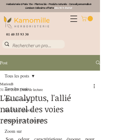
Herboristerie à Paris 15e - Plantes bio - Produits naturels - Conseil personnalisé
Livraison Colissimo offerte
dès 60 € d'achat
01 40 55 93 30
Post
Tous les posts
MarionB
Tous les posts
31 oct. 2024
3 min de lecture
L'Eucalyptus, l'allié
Que faire avec ...
naturel des voies
Recettes maison
respiratoires
Conserver les produits
Zoom sur
Son odeur caractéristique évoque pour 