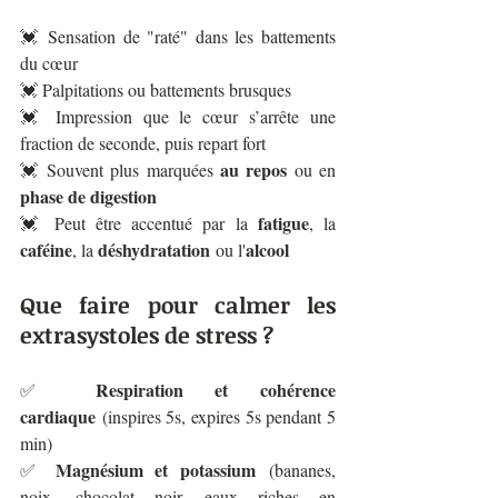
💓 Sensation de "raté" dans les battements 
du cœur
💓 Palpitations ou battements brusques
💓 Impression que le cœur s’arrête une 
fraction de seconde, puis repart fort
au repos
💓 Souvent plus marquées 
 ou en 
phase de digestion
fatigue
💓 Peut être accentué par la 
, la 
caféine
déshydratation
alcool
, la 
 ou l'
Que faire pour calmer les 
extrasystoles de stress ?
Respiration et cohérence 
✅ 
cardiaque
 (inspires 5s, expires 5s pendant 5 
min)
Magnésium et potassium
✅ 
 (bananes, 
noix, chocolat noir, eaux riches en 