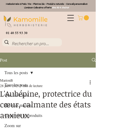
Herboristerie à Paris 15e - Plantes bio - Produits naturels - Conseil personnalisé
Livraison Colissimo offerte
dès 60 € d'achat
01 40 55 93 30
Post
Tous les posts
MarionB
Tous les posts
28 janv. 2025
5 min de lecture
L'Aubépine, protectrice du
Que faire avec ...
cœur, calmante des états
Recettes maison
anxieux
Conserver les produits
Zoom sur