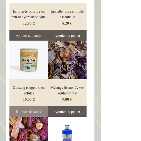
Echinacée pourpre en
Epinette noire en huile
extrait hydroalcoolique
essentielle
Prix
Prix
12,95 €
8,20 €
Ajouter au panier
Ajouter au panier
Ginseng rouge bio en
Mélange tisane "A vos
gélules
souhaits" bio
Prix
Prix
19,00 €
9,00 €
Rupture de stock
Ajouter au panier