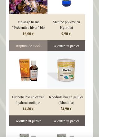
Mélange tisane
Menthe poivrée en
"Préventive hiver" bio
Hydrolat
Prix
Prix
16,00 €
9,90 €
Rupture de stock
Ajouter au panier
Propolis bio en extrait
Rhodiole bio en gélules
hydroalcoolique
(Rhodiola)
Prix
Prix
14,80 €
24,90 €
Ajouter au panier
Ajouter au panier