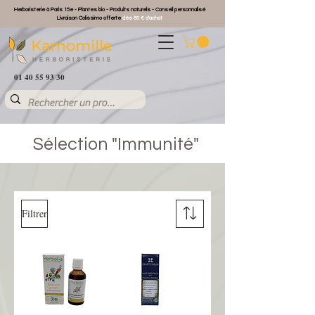
Herboristerie à Paris 15e - Plantes bio - Produits naturels - Conseil personnalisé
Livraison Colissimo offerte
dès 60 € d'achat
01 40 55 93 30
Sélection "Immunité"
Filtrer