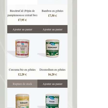
BiocitruCid (Pépin de
Bambou en gélules
pamplemousse extrait bio)
Prix
17,50 €
Prix
17,95 €
Ajouter au panier
Ajouter au panier
Curcuma bio en gélules
Desmodium en gélules
Prix
Prix
12,20 €
16,20 €
Rupture de stock
Ajouter au panier