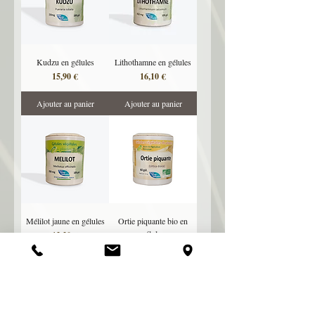
Kudzu en gélules
Lithothamne en gélules
Prix
Prix
15,90 €
16,10 €
Ajouter au panier
Ajouter au panier
Mélilot jaune en gélules
Ortie piquante bio en
gélules
Prix
12,20 €
Prix
11,20 €
Ajouter au panier
Ajouter au panier