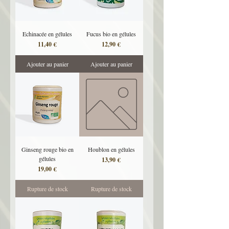
Echinacée en gélules
Fucus bio en gélules
Prix
Prix
11,40 €
12,90 €
Ajouter au panier
Ajouter au panier
Ginseng rouge bio en
Houblon en gélules
gélules
Prix
13,90 €
Prix
19,00 €
Rupture de stock
Rupture de stock