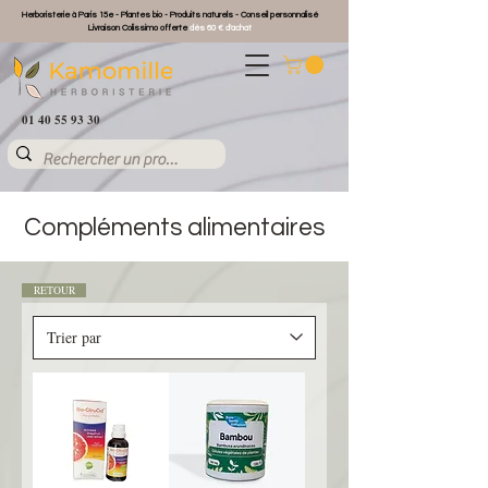
Herboristerie à Paris 15e - Plantes bio - Produits naturels - Conseil personnalisé
Livraison Colissimo offerte
dès 60 € d'achat
01 40 55 93 30
Compléments
alimentaires
RETOUR