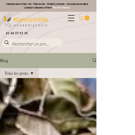
Herboristerie à Paris 15e - Plantes bio - Produits naturels - Conseil personnalisé
Livraison Colissimo offerte
dès 60 € d'achat
01 40 55 93 30
Blog
Tous les posts
Tous les posts
Que faire avec ...
Recettes maison
Conserver les
produits
Zoom sur